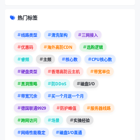
热门标签
线路类型
清洗架构
三网接入
优惠码
海外高防CDN
选购逻辑
睿频
主频
核心数
CPU核心数
硬盘类型
香港高防云主机
带宽单位
黑洞策略
防DDoS
磁盘I/O
带宽冗余
买一个月送一个月
德国联通9929
防护峰值
服务器线路
跨网访问
场景
实操经验
网络性能稳定
磁盘I/O直通