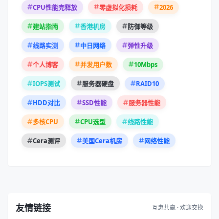
2026
CPU性能完释放
零虚拟化损耗
建站指南
香港机房
防御等级
线路实测
中日网络
弹性升级
10Mbps
个人博客
并发用户数
RAID10
IOPS测试
服务器硬盘
HDD对比
SSD性能
服务器性能
多核CPU
CPU选型
线路性能
Cera测评
美国Cera机房
网络性能
友情链接
互惠共赢 · 欢迎交换