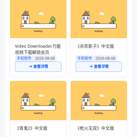
Video Downloader万能
《杀死影子》中文版
视频下载解锁会员
手机软件
2026-08-08
手机软件
2026-08-08
查看详情
查看详情
《青鬼2》中文版
《枪火无双》中文版