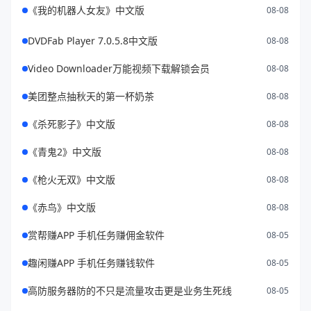
《我的机器人女友》中文版
08-08
DVDFab Player 7.0.5.8中文版
08-08
Video Downloader万能视频下载解锁会员
08-08
美团整点抽秋天的第一杯奶茶
08-08
《杀死影子》中文版
08-08
《青鬼2》中文版
08-08
《枪火无双》中文版
08-08
《赤鸟》中文版
08-08
赏帮赚APP 手机任务赚佣金软件
08-05
趣闲赚APP 手机任务赚钱软件
08-05
高防服务器防的不只是流量攻击更是业务生死线
08-05