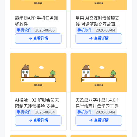
趣闲赚APP 手机任务赚
星果 Ai交互剧情解锁支
钱软件
线 对话驱动交互故事剧
情
手机软件
2026-08-05
手机软件
2026-08-04
查看详情
查看详情
AI换脸1.02 解锁会员无
天乙盘八字排盘1.4.0.1
限制无违禁换脸 支持照
易学命理排盘学习工具
片/视频
手机软件
2026-08-04
手机软件
2026-08-04
查看详情
查看详情