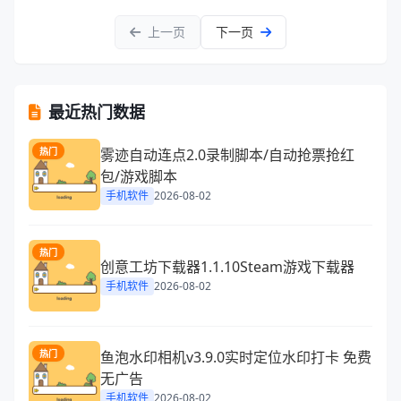
上一页
下一页
最近热门数据
热门
雾迹自动连点2.0录制脚本/自动抢票抢红
包/游戏脚本
手机软件
2026-08-02
热门
创意工坊下载器1.1.10Steam游戏下载器
手机软件
2026-08-02
热门
鱼泡水印相机v3.9.0实时定位水印打卡 免费
无广告
手机软件
2026-08-02