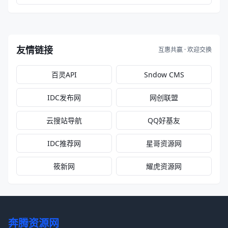
友情链接
互惠共赢 · 欢迎交换
百灵API
Sndow CMS
IDC发布网
网创联盟
云搜站导航
QQ好基友
IDC推荐网
星哥资源网
筱新网
耀虎资源网
奔腾资源网