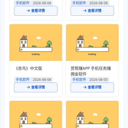
手机软件
2026-08-08
手机软件
2026-08-08
查看详情
查看详情
《赤鸟》中文版
赏帮赚APP 手机任务赚
佣金软件
手机软件
2026-08-08
手机软件
2026-08-05
查看详情
查看详情