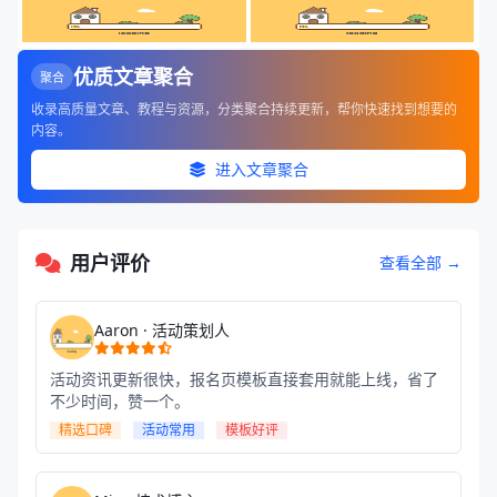
优质文章聚合
聚合
收录高质量文章、教程与资源，分类聚合持续更新，帮你快速找到想要的
内容。
进入文章聚合
用户评价
查看全部 →
Aaron · 活动策划人
活动资讯更新很快，报名页模板直接套用就能上线，省了
不少时间，赞一个。
精选口碑
活动常用
模板好评