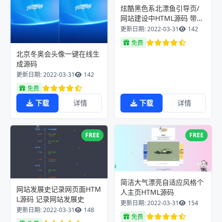
炫酷黑色系北漂鱼引导页/
网站建设中HTML源码 带B
GM
更新日期: 2022-03-31
142
免费
北京冬奥会头像一键在线生
成源码
更新日期: 2022-03-31
142
免费
下载
详情
下载
详情
FREE
FREE
简洁大气漂亮自适应风格个
网站发展史记录网页面HTM
人主页HTML源码
L源码 记录网站发展史
更新日期: 2022-03-31
154
更新日期: 2022-03-31
148
免费