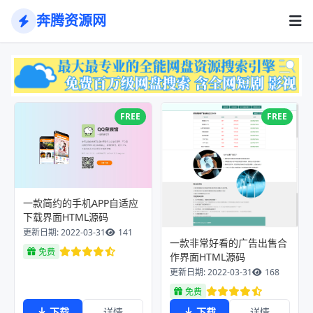
奔腾资源网
FREE
FREE
一款简约的手机APP自适应
下载界面HTML源码
更新日期: 2022-03-31
141
一款非常好看的广告出售合
免费
作界面HTML源码
更新日期: 2022-03-31
168
免费
下载
详情
下载
详情