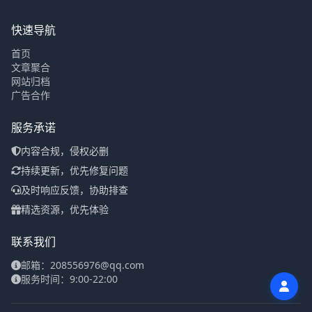
快速导航
首页
文章聚合
网站归档
广告合作
服务承诺
内容合规，侵权必删
持续更新，优先修复问题
及时响应反馈，协助排查
精选资源，优先体验
联系我们
邮箱：208556976@qq.com
服务时间：9:00-22:00