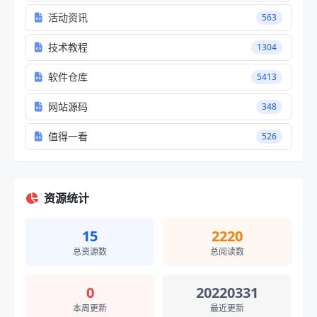
活动资讯
563
技术教程
1304
软件仓库
5413
网站源码
348
值得一看
526
资源统计
15
2220
总资源数
总阅读数
0
20220331
本周更新
最近更新