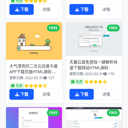
免费
下载
详情
下载
详情
FREE
FREE
天翼云盘免登陆一键解析快
大气漂亮的二次元动漫卡通
速下载网站HTML源码
APP下载页面HTML源码 带
更新日期: 2022-03-31
170
文字弹幕
更新日期: 2022-03-31
127
免费
免费
下载
详情
下载
详情
FREE
FREE