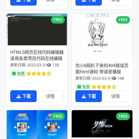
FREE
FREE
HTML5网页在线代码编辑器
适用各类项目代码在线编辑
更新日期: 2022-03-31
139
仿小k网扒下来的404错误页
面html源码 带语音播报
免费
更新日期: 2022-03-31
148
免费
下载
详情
下载
详情
FREE
FREE