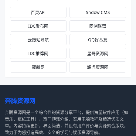
百灵API
Sndow CMS
IDC发布网
网创联盟
云搜站导航
QQ好基友
IDC推荐网
星哥资源网
筱新网
耀虎资源网
奔腾资源网
奔腾资源网是一个综合性的资源分享平台，提供海量软件应用（如
音乐、壁纸工具）、热门游戏介绍、实用电脑教程及精选优质文
章。内容持续更新，界面简洁，并设有用户评价与资源聚合版块，
致力于为您打造高效、安全的学习与娱乐资源导航。