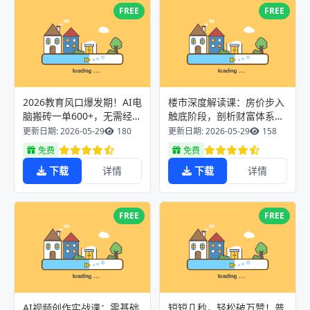
FREE
FREE
2026教育风口爆发期！AI电
楼市深度解读课：房价步入
脑搬砖一单600+，无需经验
触底阶段，剖析财富体系变
电脑就行，提供稳定接单资
革教你重塑个人价值认知
更新日期: 2026-05-29
180
更新日期: 2026-05-29
158
源
免费
免费
下载
详情
下载
详情
FREE
FREE
AI视频创作实战课：零基础
短短几秒，轻松破万赞！普