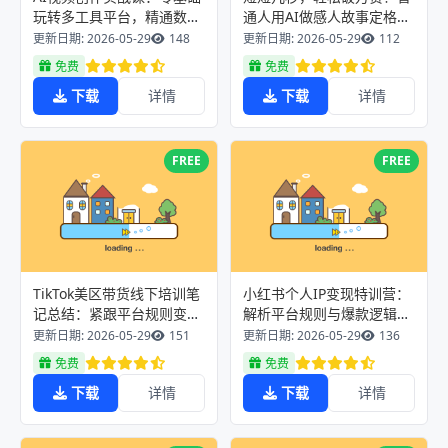
玩转多工具平台，精通数字
通人用AI做感人故事定格漫
人广告、剧情片，轻松开启
画视频，流量是真猛！
更新日期: 2026-05-29
148
更新日期: 2026-05-29
112
接单副业
免费
免费
下载
详情
下载
详情
FREE
FREE
TikTok美区带货线下培训笔
小红书个人IP变现特训营：
记总结：紧跟平台规则变
解析平台规则与爆款逻辑，
动，拆解盈利底层逻辑长效
手把手教内容创作引流带货
更新日期: 2026-05-29
151
更新日期: 2026-05-29
136
运营方案
做私域
免费
免费
下载
详情
下载
详情