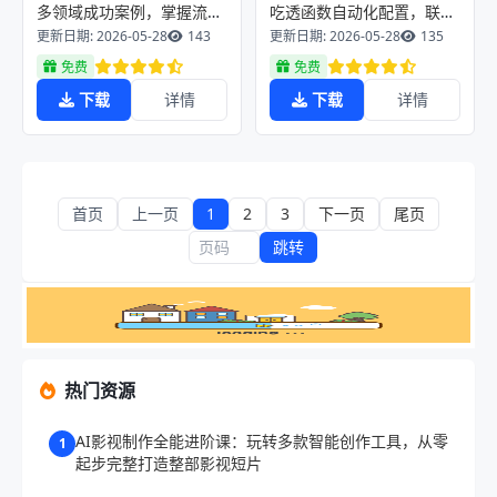
多领域成功案例，掌握流量
吃透函数自动化配置，联动
搭建、账号运营与增收方法
机器人工作流解锁多元变现
更新日期: 2026-05-28
143
更新日期: 2026-05-28
135
模式
免费
免费
下载
详情
下载
详情
首页
上一页
1
2
3
下一页
尾页
跳转
热门资源
AI影视制作全能进阶课：玩转多款智能创作工具，从零
1
起步完整打造整部影视短片