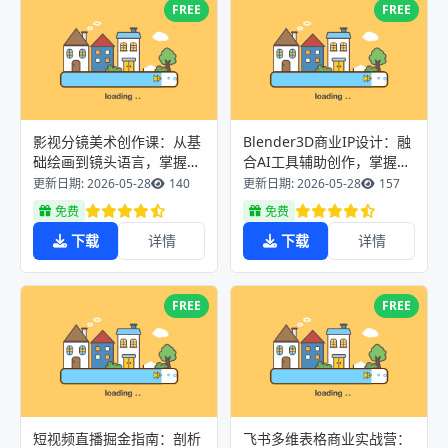
FREE
FREE
影视分镜美术创作课：从基
Blender3D商业IP设计：融
础绘画到镜头语言，掌握轴
合AI工具辅助创作，掌握建
线调度武戏设计等影视创作
模绑定渲染可接单技能
更新日期: 2026-05-28
140
更新日期: 2026-05-28
157
技巧
免费
免费
下载
详情
下载
详情
FREE
FREE
短视频直播掘金指南：剖析
飞书多维表格商业实战营：