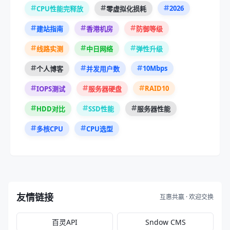
2026
CPU性能完释放
零虚拟化损耗
建站指南
香港机房
防御等级
线路实测
中日网络
弹性升级
10Mbps
个人博客
并发用户数
RAID10
IOPS测试
服务器硬盘
HDD对比
SSD性能
服务器性能
多核CPU
CPU选型
友情链接
互惠共赢 · 欢迎交换
百灵API
Sndow CMS