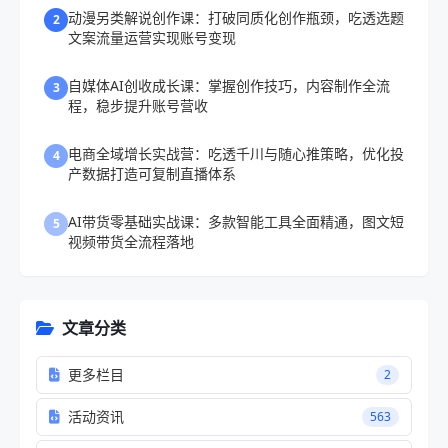
动漫另类解说创作课：打破同质化创作瓶颈，吃透选题
2
文案流量运营实现账号变现
自媒体AI创收成长课：掌握创作技巧，内容制作全流
3
程，稳步提升账号营收
电商全域增长实战营：吃透千川与随心推策略，优化投
4
产数据打造可复制直播体系
AI带货零基础实战课：多款智能工具全面精通，图文短
5
视频带货全流程落地
文章分类
更多栏目
2
活动资讯
563