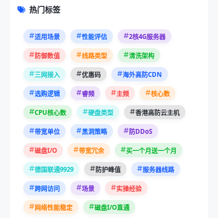
热门标签
适用场景
性能评估
2核4G服务器
防御数值
线路类型
清洗架构
三网接入
优惠码
海外高防CDN
选购逻辑
睿频
主频
核心数
CPU核心数
硬盘类型
香港高防云主机
带宽单位
黑洞策略
防DDoS
磁盘I/O
带宽冗余
买一个月送一个月
德国联通9929
防护峰值
服务器线路
跨网访问
场景
实操经验
网络性能稳定
磁盘I/O直通