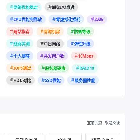
网络性能稳定
磁盘I/O直通
2026
CPU性能完释放
零虚拟化损耗
建站指南
香港机房
防御等级
线路实测
中日网络
弹性升级
10Mbps
个人博客
并发用户数
RAID10
IOPS测试
服务器硬盘
HDD对比
SSD性能
服务器性能
互惠共赢 · 欢迎交换
星哥资源网
筱新网
耀虎资源网