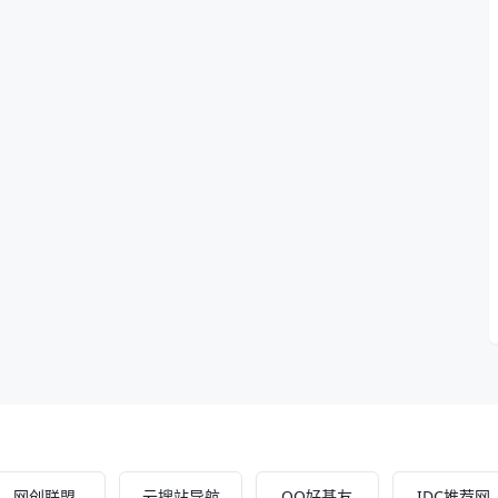
网创联盟
云搜站导航
QQ好基友
IDC推荐网