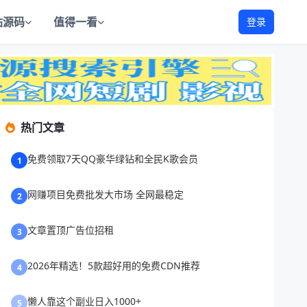
站源码
值得一看
登录
热门文章
免费领取7天QQ豪华绿钻和全民K歌会员
1
网赚项目免费批发大市场 全网最稳定
2
文章置顶广告位招租
3
2026年精选！5款超好用的免费CDN推荐
4
懒人靠这个副业日入1000+
5