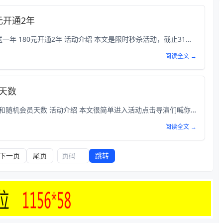
元开通2年
本次为大家分享的是QQ豪华绿钻买一年送一年 180元开通2年 活动介绍 本文是限时秒杀活动，截止31日结束，豪华绿钻180元买一年送一年；120元组团开通1年豪华绿钻，团长送30天豪华绿钻，需要豪华绿钻的可以开通。 活动截图 参与方式 打开手机QQ扫码或复制链接打开：https://y...
阅读全文 →
天数
本次为大家分享的是腾讯视频抢现金红包和随机会员天数 活动介绍 本文很简单进入活动点击导演们喊你抢红包，可以参与红包雨抽奖；有机会获得随机腾讯视频会员和现金红包，还会送6个拼手气红包最高88元；小编亲测0.15+0.6元现金红包，提现后秒到QQ钱包，大家可以试试！ 活动截图 参与方式 手机QQ扫码或复制链接打开：https://f...
阅读全文 →
下一页
尾页
跳转