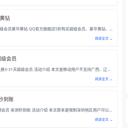
华黄钻
本次为大家分享的是5折！半价开通QQ超级会员豪华黄钻 QQ官方旗舰店5折购买超级会员、豪华黄钻、可以领券多次充值多次，能帮朋友代充； 最近想续费或者一直想找优惠活动开的的可以上一手，全部秒到，腾讯官方旗舰店超稳； 平时办公需要漫游聊天记录的或者喜欢装扮QQ都可以开一手，活动3月8日结束！ ...
阅读全文 →
超级会员
本次为大家分享的是移动/联通通信积分兑换3-31天超级会员 活动介绍 本文是移动用户不支持广西、辽宁、山西等省份，电信用户暂不支持；联通暂不支持兑换720/1140/2600礼包，输入手机号码提交兑换申请；输入验证码即可，可以使用积分兑换3-31天QQ超级会员，感觉话费的可以上。 活动截图 ...
阅读全文 →
秒到账
本次为大家分享的是免费领取7天腾讯视频会员 亲测秒到账 活动介绍 本文原本是限制深圳地区用户可以免费领取7天腾讯视频会员；小编测试不限制地区，只需要使用爱加速APP使用深圳IP连接就可以领到；领取后也是秒到账，有需要的可以领取一下。 活动截图 参与方式 1、应用商店搜索下载爱加速APP（安卓和IOS都可以，每日免费用15分钟） ...
阅读全文 →