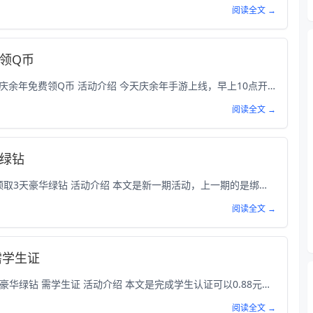
阅读全文 →
领Q币
本次为大家分享的是BUG无需下载游戏！庆余年免费领Q币 活动介绍 今天庆余年手游上线，早上10点开始，本文的Q币已经可以领取了；测试不用登录和下载游戏就可以领取3-888Q币（安卓和IOS均可）；亲测领取到了3Q币，Q币是秒到账，必须腾讯游戏信用分大于300才行，否则不能领。 参与方式 手机QQ扫码或复...
阅读全文 →
华绿钻
本次为大家分享的是QQ音乐绑定手机号领取3天豪华绿钻 活动介绍 本文是新一期活动，上一期的是绑定新增7天豪华绿钻，现在缩水变成3天了；如果没绑定过的朋友可以参与一下，绑定手机号码即可领取3天豪华绿钻；每个账号只能领取1次绑定奖励，手机号码绑定60天后才可以换绑。 活动截图 参与方式 ...
阅读全文 →
需学生证
本次为大家分享的是0.88元开通1个月QQ豪华绿钻 需学生证 活动介绍 本文是完成学生认证可以0.88元开通1个月QQ豪华绿钻，需上传学生证；开通连续包月后可以随时取消，自己开通后取消就可以了，没学生证的百度试试。 活动截图 参与方式 打开手机QQ扫码或复制链接打开：htt...
阅读全文 →