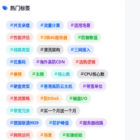
热门标签
并发承载
流量计算
适用场景
性能评估
2核4G服务器
防御数值
线路类型
清洗架构
三网接入
优惠码
海外高防CDN
选购逻辑
睿频
主频
核心数
CPU核心数
硬盘类型
香港高防云主机
带宽单位
黑洞策略
防DDoS
磁盘I/O
带宽冗余
买一个月送一个月
德国联通9929
防护峰值
服务器线路
跨网访问
场景
实操经验