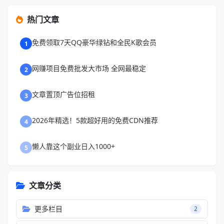
热门文章
免费领取7天QQ豪华绿钻和全民K歌会员
1
网赚项目免费批发大市场 全网最稳定
2
文章置顶广告位招租
3
2026年精选！5款超好用的免费CDN推荐
4
懒人靠这个副业日入1000+
5
文章分类
更多栏目
2