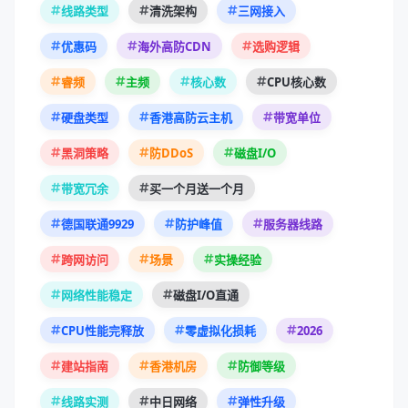
线路类型
清洗架构
三网接入
优惠码
海外高防CDN
选购逻辑
睿频
主频
核心数
CPU核心数
硬盘类型
香港高防云主机
带宽单位
黑洞策略
防DDoS
磁盘I/O
带宽冗余
买一个月送一个月
德国联通9929
防护峰值
服务器线路
跨网访问
场景
实操经验
网络性能稳定
磁盘I/O直通
2026
CPU性能完释放
零虚拟化损耗
建站指南
香港机房
防御等级
线路实测
中日网络
弹性升级