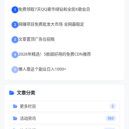
免费领取7天QQ豪华绿钻和全民K歌会员
1
网赚项目免费批发大市场 全网最稳定
2
文章置顶广告位招租
3
2026年精选！5款超好用的免费CDN推荐
4
懒人靠这个副业日入1000+
5
文章分类
更多栏目
2
活动资讯
563