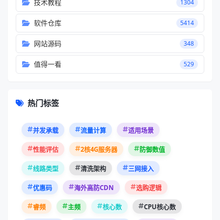
技术教程
1304
软件仓库
5414
网站源码
348
值得一看
529
热门标签
并发承载
流量计算
适用场景
性能评估
2核4G服务器
防御数值
线路类型
清洗架构
三网接入
优惠码
海外高防CDN
选购逻辑
睿频
主频
核心数
CPU核心数