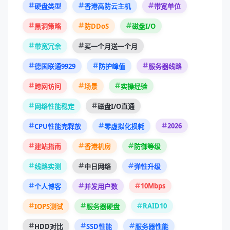
硬盘类型
香港高防云主机
带宽单位
黑洞策略
防DDoS
磁盘I/O
带宽冗余
买一个月送一个月
德国联通9929
防护峰值
服务器线路
跨网访问
场景
实操经验
网络性能稳定
磁盘I/O直通
2026
CPU性能完释放
零虚拟化损耗
建站指南
香港机房
防御等级
线路实测
中日网络
弹性升级
10Mbps
个人博客
并发用户数
RAID10
IOPS测试
服务器硬盘
HDD对比
SSD性能
服务器性能