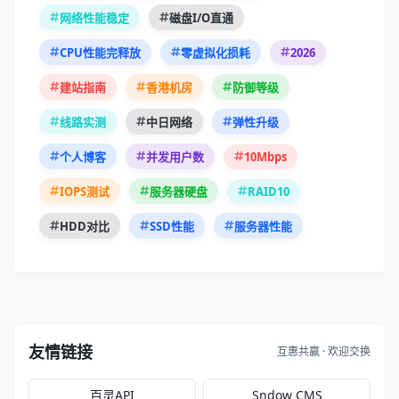
网络性能稳定
磁盘I/O直通
2026
CPU性能完释放
零虚拟化损耗
建站指南
香港机房
防御等级
线路实测
中日网络
弹性升级
10Mbps
个人博客
并发用户数
RAID10
IOPS测试
服务器硬盘
HDD对比
SSD性能
服务器性能
友情链接
互惠共赢 · 欢迎交换
百灵API
Sndow CMS