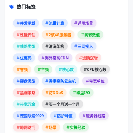
热门标签
并发承载
流量计算
适用场景
性能评估
2核4G服务器
防御数值
线路类型
清洗架构
三网接入
优惠码
海外高防CDN
选购逻辑
睿频
主频
核心数
CPU核心数
硬盘类型
香港高防云主机
带宽单位
黑洞策略
防DDoS
磁盘I/O
带宽冗余
买一个月送一个月
德国联通9929
防护峰值
服务器线路
跨网访问
场景
实操经验