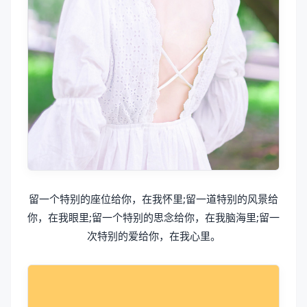
留一个特别的座位给你，在我怀里;留一道特别的风景给
你，在我眼里;留一个特别的思念给你，在我脑海里;留一
次特别的爱给你，在我心里。