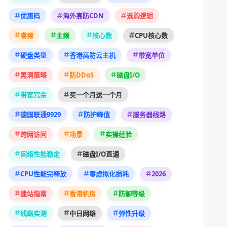
优惠码
海外高防CDN
选购逻辑
睿频
主频
核心数
CPU核心数
硬盘类型
香港高防云主机
带宽单位
黑洞策略
防DDoS
磁盘I/O
带宽冗余
买一个月送一个月
德国联通9929
防护峰值
服务器线路
跨网访问
场景
实操经验
网络性能稳定
磁盘I/O直通
2026
CPU性能完释放
零虚拟化损耗
建站指南
香港机房
防御等级
线路实测
中日网络
弹性升级