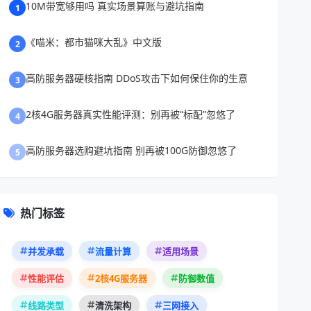
10M带宽够用吗 真实场景算账与避坑指南
1
《喵米：都市猫咪大乱》中文版
2
高防服务器硬核指南 DDoS攻击下如何保住你的生意
3
2核4G服务器真实性能评测：别再被“标配”忽悠了
4
高防服务器选购避坑指南 别再被100G防御忽悠了
5
热门标签
并发承载
流量计算
适用场景
性能评估
2核4G服务器
防御数值
线路类型
清洗架构
三网接入