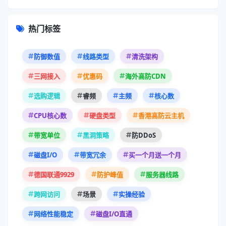
热门标签
防御数值
线路类型
清洗架构
三网接入
优惠码
海外高防CDN
选购逻辑
睿频
主频
核心数
CPU核心数
硬盘类型
香港高防云主机
带宽单位
黑洞策略
防DDoS
磁盘I/O
带宽冗余
买一个月送一个月
德国联通9929
防护峰值
服务器线路
跨网访问
场景
实操经验
网络性能稳定
磁盘I/O直通