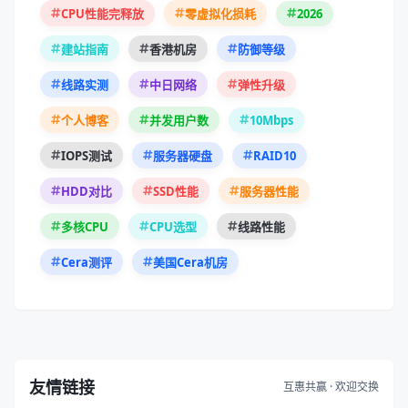
2026
CPU性能完释放
零虚拟化损耗
建站指南
香港机房
防御等级
线路实测
中日网络
弹性升级
10Mbps
个人博客
并发用户数
RAID10
IOPS测试
服务器硬盘
HDD对比
SSD性能
服务器性能
多核CPU
CPU选型
线路性能
Cera测评
美国Cera机房
友情链接
互惠共赢 · 欢迎交换