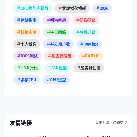
2026
CPU性能完释放
零虚拟化损耗
建站指南
香港机房
防御等级
线路实测
中日网络
弹性升级
10Mbps
个人博客
并发用户数
RAID10
IOPS测试
服务器硬盘
HDD对比
SSD性能
服务器性能
多核CPU
CPU选型
友情链接
互惠共赢 · 欢迎交换