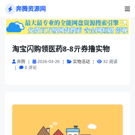
奔腾资源网
淘宝闪购领医药8-8亓券撸实物
奔腾
|
2026-03-26
|
实物活动
|
32 阅读
|
0 评论