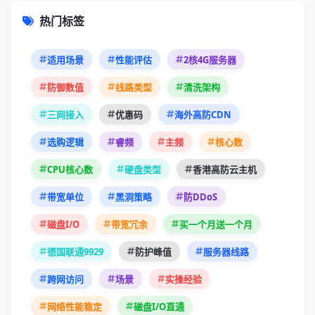
热门标签
适用场景
性能评估
2核4G服务器
防御数值
线路类型
清洗架构
三网接入
优惠码
海外高防CDN
选购逻辑
睿频
主频
核心数
CPU核心数
硬盘类型
香港高防云主机
带宽单位
黑洞策略
防DDoS
磁盘I/O
带宽冗余
买一个月送一个月
德国联通9929
防护峰值
服务器线路
跨网访问
场景
实操经验
网络性能稳定
磁盘I/O直通