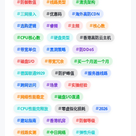
防御数值
线路类型
清洗架构
三网接入
优惠码
海外高防CDN
选购逻辑
睿频
主频
核心数
CPU核心数
硬盘类型
香港高防云主机
带宽单位
黑洞策略
防DDoS
磁盘I/O
带宽冗余
买一个月送一个月
德国联通9929
防护峰值
服务器线路
跨网访问
场景
实操经验
网络性能稳定
磁盘I/O直通
2026
CPU性能完释放
零虚拟化损耗
建站指南
香港机房
防御等级
线路实测
中日网络
弹性升级