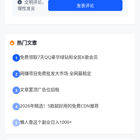
文明评论，
发表评论
理性发言
热门文章
免费领取7天QQ豪华绿钻和全民K歌会员
1
网赚项目免费批发大市场 全网最稳定
2
文章置顶广告位招租
3
2026年精选！5款超好用的免费CDN推荐
4
懒人靠这个副业日入1000+
5