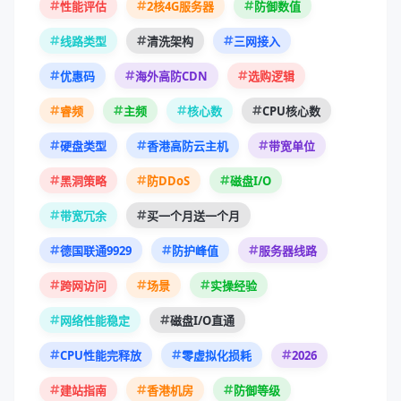
性能评估
2核4G服务器
防御数值
线路类型
清洗架构
三网接入
优惠码
海外高防CDN
选购逻辑
睿频
主频
核心数
CPU核心数
硬盘类型
香港高防云主机
带宽单位
黑洞策略
防DDoS
磁盘I/O
带宽冗余
买一个月送一个月
德国联通9929
防护峰值
服务器线路
跨网访问
场景
实操经验
网络性能稳定
磁盘I/O直通
2026
CPU性能完释放
零虚拟化损耗
建站指南
香港机房
防御等级