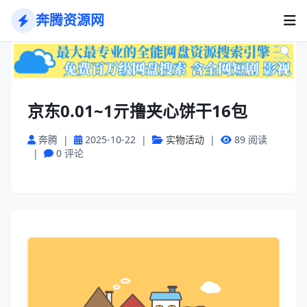
奔腾资源网
京东0.01~1亓撸夹心饼干16包
奔腾
|
2025-10-22
|
实物活动
|
89 阅读
|
0 评论