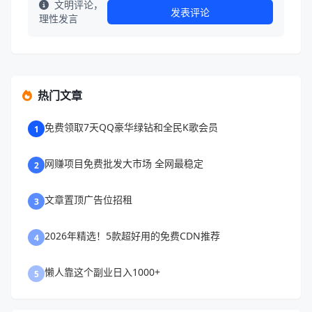
文明评论，
发表评论
理性发言
热门文章
免费领取7天QQ豪华绿钻和全民K歌会员
1
网赚项目免费批发大市场 全网最稳定
2
文章置顶广告位招租
3
2026年精选！5款超好用的免费CDN推荐
4
懒人靠这个副业日入1000+
5