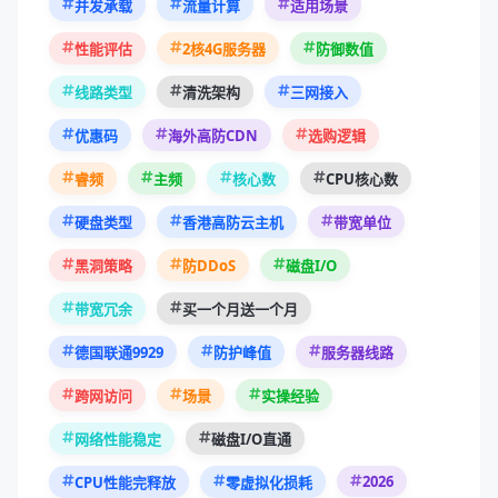
线路类型
清洗架构
三网接入
优惠码
海外高防CDN
选购逻辑
睿频
主频
核心数
CPU核心数
硬盘类型
香港高防云主机
带宽单位
黑洞策略
防DDoS
磁盘I/O
带宽冗余
买一个月送一个月
德国联通9929
防护峰值
服务器线路
跨网访问
场景
实操经验
网络性能稳定
磁盘I/O直通
2026
CPU性能完释放
零虚拟化损耗
建站指南
香港机房
防御等级
线路实测
中日网络
弹性升级