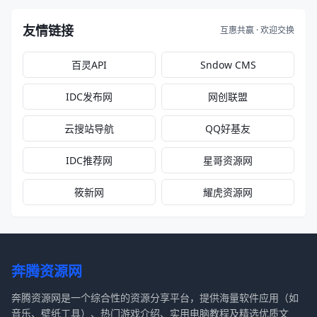
百灵API
Sndow CMS
IDC发布网
网创联盟
云搜站导航
QQ好基友
IDC推荐网
星哥资源网
筱新网
耀虎资源网
奔腾资源网
奔腾资源网是一个综合性的资源分享平台，提供海量软件应用（如
音乐、壁纸工具）、热门游戏介绍、实用电脑教程及精选优质文
章。内容持续更新，界面简洁，并设有用户评价与资源聚合版块，
致力于为您打造高效、安全的学习与娱乐资源导航。