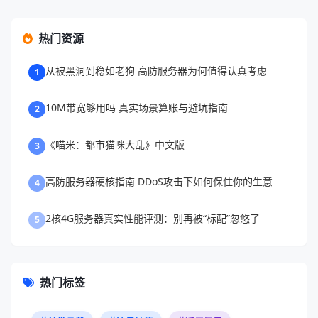
从被黑洞到稳如老狗 高防服务器为何值得认真考虑
1
10M带宽够用吗 真实场景算账与避坑指南
2
《喵米：都市猫咪大乱》中文版
3
高防服务器硬核指南 DDoS攻击下如何保住你的生意
4
2核4G服务器真实性能评测：别再被“标配”忽悠了
5
热门标签
并发承载
流量计算
适用场景
性能评估
2核4G服务器
防御数值