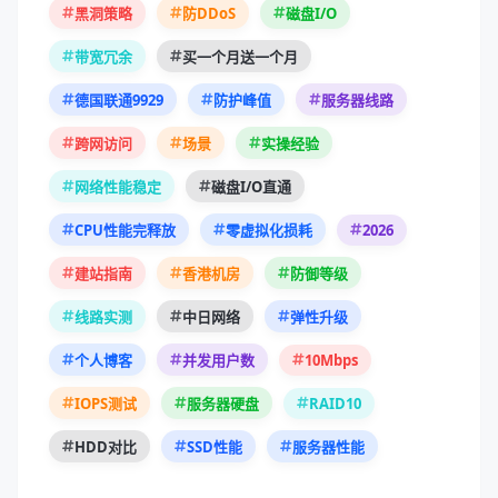
黑洞策略
防DDoS
磁盘I/O
带宽冗余
买一个月送一个月
德国联通9929
防护峰值
服务器线路
跨网访问
场景
实操经验
网络性能稳定
磁盘I/O直通
2026
CPU性能完释放
零虚拟化损耗
建站指南
香港机房
防御等级
线路实测
中日网络
弹性升级
10Mbps
个人博客
并发用户数
RAID10
IOPS测试
服务器硬盘
HDD对比
SSD性能
服务器性能