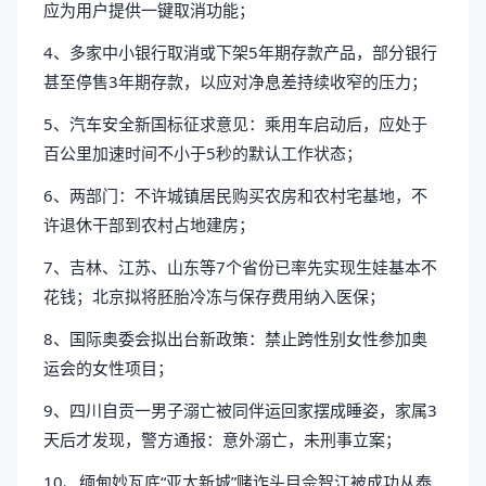
应为用户提供一键取消功能；
4、多家中小银行取消或下架5年期存款产品，部分银行
甚至停售3年期存款，以应对净息差持续收窄的压力；
5、汽车安全新国标征求意见：乘用车启动后，应处于
百公里加速时间不小于5秒的默认工作状态；
6、两部门：不许城镇居民购买农房和农村宅基地，不
许退休干部到农村占地建房；
7、吉林、江苏、山东等7个省份已率先实现生娃基本不
花钱；北京拟将胚胎冷冻与保存费用纳入医保；
8、国际奥委会拟出台新政策：禁止跨性别女性参加奥
运会的女性项目；
9、四川自贡一男子溺亡被同伴运回家摆成睡姿，家属3
天后才发现，警方通报：意外溺亡，未刑事立案；
10、缅甸妙瓦底“亚太新城”赌诈头目佘智江被成功从泰