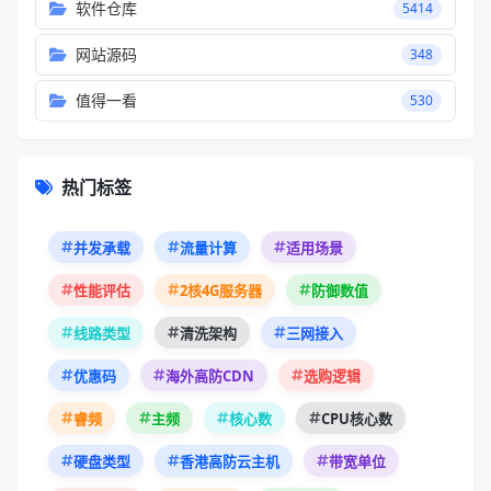
软件仓库
5414
网站源码
348
值得一看
530
热门标签
并发承载
流量计算
适用场景
性能评估
2核4G服务器
防御数值
线路类型
清洗架构
三网接入
优惠码
海外高防CDN
选购逻辑
睿频
主频
核心数
CPU核心数
硬盘类型
香港高防云主机
带宽单位