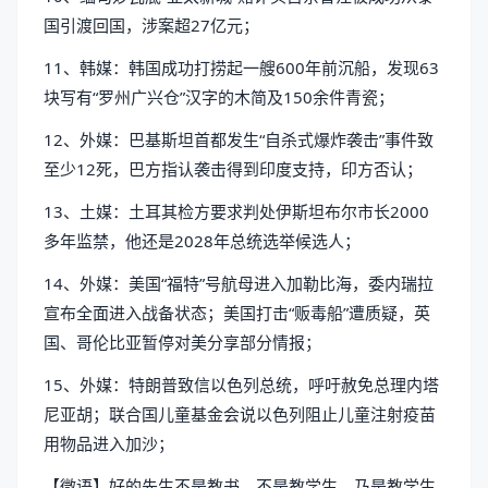
国引渡回国，涉案超27亿元；
11、韩媒：韩国成功打捞起一艘600年前沉船，发现63
块写有“罗州广兴仓”汉字的木简及150余件青瓷；
12、外媒：巴基斯坦首都发生“自杀式爆炸袭击”事件致
至少12死，巴方指认袭击得到印度支持，印方否认；
13、土媒：土耳其检方要求判处伊斯坦布尔市长2000
多年监禁，他还是2028年总统选举候选人；
14、外媒：美国“福特”号航母进入加勒比海，委内瑞拉
宣布全面进入战备状态；美国打击“贩毒船”遭质疑，英
国、哥伦比亚暂停对美分享部分情报；
15、外媒：特朗普致信以色列总统，呼吁赦免总理内塔
尼亚胡；联合国儿童基金会说以色列阻止儿童注射疫苗
用物品进入加沙；
【微语】好的先生不是教书，不是教学生，乃是教学生