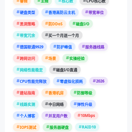
睿频
主频
核心数
CPU核心数
硬盘类型
香港高防云主机
带宽单位
黑洞策略
防DDoS
磁盘I/O
带宽冗余
买一个月送一个月
德国联通9929
防护峰值
服务器线路
跨网访问
场景
实操经验
网络性能稳定
磁盘I/O直通
2026
CPU性能完释放
零虚拟化损耗
建站指南
香港机房
防御等级
线路实测
中日网络
弹性升级
10Mbps
个人博客
并发用户数
RAID10
IOPS测试
服务器硬盘