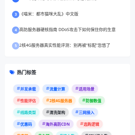
《喵米：都市猫咪大乱》中文版
3
高防服务器硬核指南 DDoS攻击下如何保住你的生意
4
2核4G服务器真实性能评测：别再被“标配”忽悠了
5
热门标签
并发承载
流量计算
适用场景
性能评估
2核4G服务器
防御数值
线路类型
清洗架构
三网接入
优惠码
海外高防CDN
选购逻辑