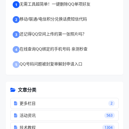
无需工具超简单！一键删除QQ单项好友
1
移动/联通/电信积分兑换话费短信代码
2
还记得QQ空间上传的第一张照片吗？
3
在线查询QQ绑定的手机号码 亲测秒查
4
QQ号码问题被封复审解封申请入口
5
文章分类
更多栏目
2
活动资讯
563
技术教程
1304