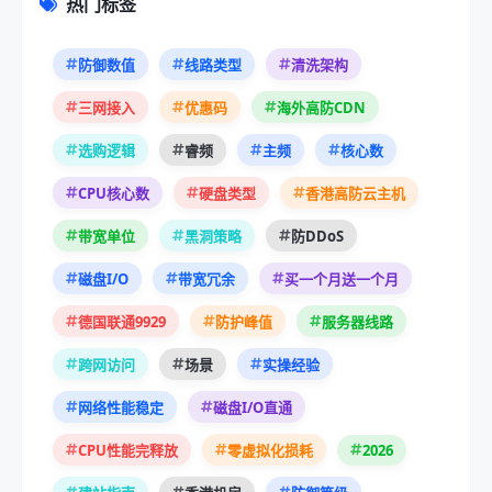
热门标签
防御数值
线路类型
清洗架构
三网接入
优惠码
海外高防CDN
选购逻辑
睿频
主频
核心数
CPU核心数
硬盘类型
香港高防云主机
带宽单位
黑洞策略
防DDoS
磁盘I/O
带宽冗余
买一个月送一个月
德国联通9929
防护峰值
服务器线路
跨网访问
场景
实操经验
网络性能稳定
磁盘I/O直通
2026
CPU性能完释放
零虚拟化损耗